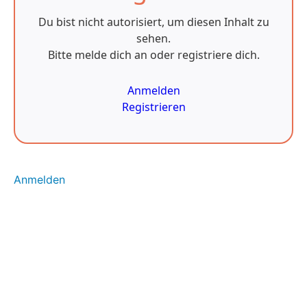
zwischen
verschiedenen
Du bist nicht autorisiert, um diesen Inhalt zu
Krypto-Börsen
sehen.
1.8
Bitte melde dich an oder registriere dich.
Darum
brauchst
du
Anmelden
IMMER
eine
Registrieren
eigene
Wallet
1.8.1 Hot
Wallets
(Funktion &
Anmelden
Eigenschaften)
1.8.2
Die Cold
Wallet
(Funktion
&
Vorteile)
Modul