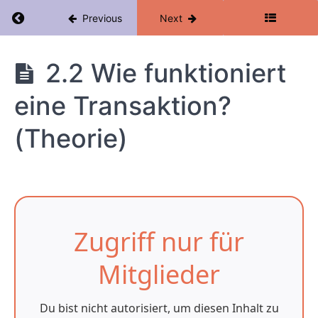
Modul
Return to course: Kryptowährungen Mastercla
Previous
Next
1:
Praxisteil
Kryptowährungen
2.2 Wie funktioniert
Modul
2:
Masterclass
eine Transaktion?
Die
Blockchain
(Theorie)
verstehen
2.0
Blockchains
verstehen -
Einleitung
2.1 5
Zugriff nur für
wichtige
Eigenschaften
einer
Mitglieder
Blockchain
2.2 Wie
Du bist nicht autorisiert, um diesen Inhalt zu
funktioniert