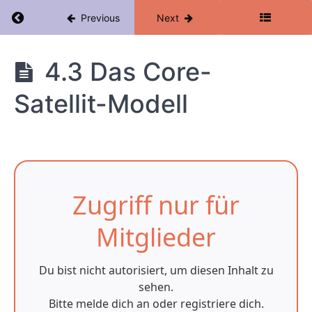
3:
Return to course: Kryptowährungen Mastercla
Previous
Next
Praxisteil
Modul
Kryptowährungen
4.3 Das Core-
4:
Dein
Masterclass
Satellit-Modell
erstes
(richtiges)
Investment
4.1
Mentale
Vorbereitung
Zugriff nur für
&
Zieldefinition
Mitglieder
4.2
Grundprinzipien
erfolgreicher
Portfolios
Du bist nicht autorisiert, um diesen Inhalt zu
sehen.
4.3
Das
Bitte melde dich an oder registriere dich.