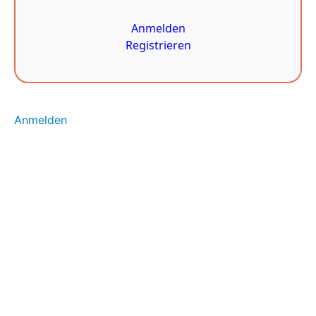
Core-
Satellit-
Modell
Anmelden
Registrieren
4.4 Die
Marktzyklus-
Strategie
4.5 Die
Themenbasierte
Allokation
Anmelden
4.6 Der
Rebalancing-
Ansatz
4.7 Die
Häufigsten
Fehler am
Kryptomarkt
4.8
(Zusatz)
Ist eine
DCA-
Strategie
sinnvoll?