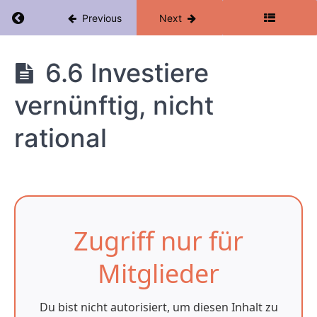
"Glück &
Return to course: Kryptowährungen Mastercla
Previous
Next
Risiko"
6.3
Warum
Kryptowährungen
6.6 Investiere
wir
niemals
genug
Masterclass
vernünftig, nicht
kriegen
können
rational
6.4
Du
musst
nicht
immer
richtig
liegen
Zugriff nur für
6.5
Das Auto-
Mitglieder
Paradoxon
6.6
Du bist nicht autorisiert, um diesen Inhalt zu
Investiere