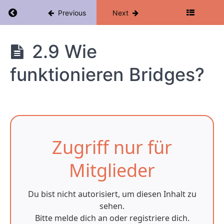
Return to course: Kryptowährungen Mastercla
Previous
Next
2.7.1
Layer
0 -
Was
Kryptowährungen
2.9 Wie
ist
das?
Masterclass
funktionieren Bridges?
2.7.2
Layer 1 -
Das
Herzstück
vom
Ökosystem
2.7.3 Layer 2 -
Zugriff nur für
Skalierungslösungen
2.8
Mitglieder
Beachte
diese
Dinge vom
Investieren
Du bist nicht autorisiert, um diesen Inhalt zu
sehen.
2.9 Wie
funktionieren
Bitte melde dich an oder registriere dich.